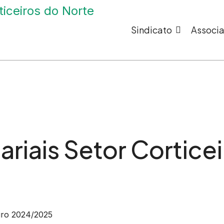
Sindicato
Associ
lariais Setor Cortic