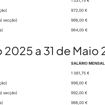
1 037,75 €
ção)
972,00 €
) secção)
968,00 €
s)
964,00 €
ro 2025 a 31 de Maio
SALÁRIO MENSAL
1 061,75 €
ção)
996,00 €
) secção)
992,00 €
s)
988,00 €