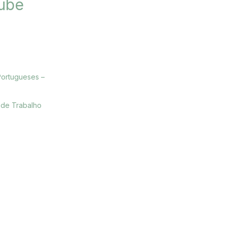
ube
Portugueses –
 de Trabalho