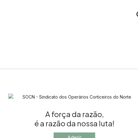
A força da razão,
é a razão da nossa luta!
Aderir